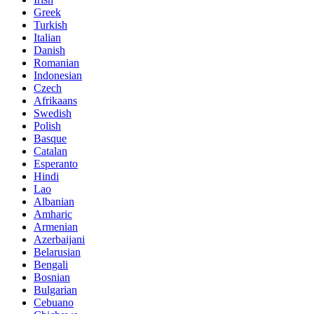
Greek
Turkish
Italian
Danish
Romanian
Indonesian
Czech
Afrikaans
Swedish
Polish
Basque
Catalan
Esperanto
Hindi
Lao
Albanian
Amharic
Armenian
Azerbaijani
Belarusian
Bengali
Bosnian
Bulgarian
Cebuano