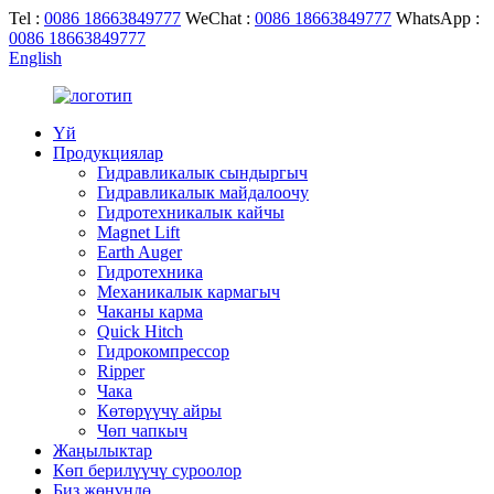
Tel :
0086 18663849777
WeChat :
0086 18663849777
WhatsApp :
0086 18663849777
English
Үй
Продукциялар
Гидравликалык сындыргыч
Гидравликалык майдалоочу
Гидротехникалык кайчы
Magnet Lift
Earth Auger
Гидротехника
Механикалык кармагыч
Чаканы карма
Quick Hitch
Гидрокомпрессор
Ripper
Чака
Көтөрүүчү айры
Чөп чапкыч
Жаңылыктар
Көп берилүүчү суроолор
Биз жөнүндө