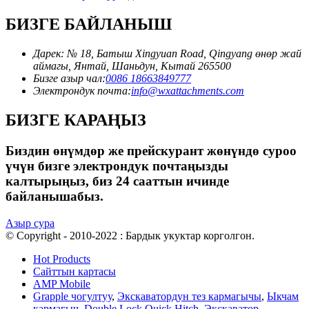
БИЗГЕ БАЙЛАНЫШ
Дарек: № 18, Батыш Xingyuan Road, Qingyang өнөр жай
аймагы, Янтай, Шаньдун, Кытай 265500
Бизге азыр чал:
0086 18663849777
Электрондук почта:
info@wxattachments.com
БИЗГЕ КАРАҢЫЗ
Биздин өнүмдөр же прейскурант жөнүндө суроо
үчүн бизге электрондук почтаңызды
калтырыңыз, биз 24 сааттын ичинде
байланышабыз.
Азыр сура
© Copyright - 2010-2022 : Бардык укуктар корголгон.
Hot Products
Сайттын картасы
AMP Mobile
Grapple чогултуу
,
Экскаватордун тез кармагычы
,
Ыкчам
кармагыч
,
Double Lock Quick Hitch
,
Экскаватор