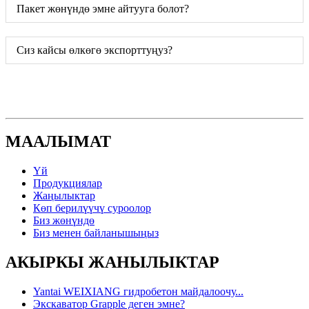
Пакет жөнүндө эмне айтууга болот?
Сиз кайсы өлкөгө экспорттуңуз?
МААЛЫМАТ
Үй
Продукциялар
Жаңылыктар
Көп берилүүчү суроолор
Биз жөнүндө
Биз менен байланышыңыз
АКЫРКЫ ЖАНЫЛЫКТАР
Yantai WEIXIANG гидробетон майдалоочу...
Экскаватор Grapple деген эмне?