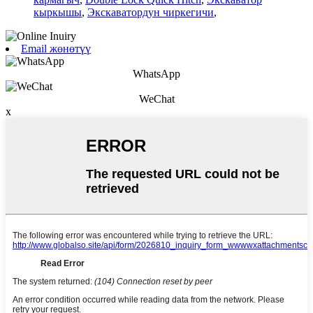
кыркышы
,
Экскаватордун чиркегичи
,
Email жөнөтүү
WhatsApp
WeChat
x