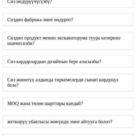
Сиз өндүрүүчүсүзбү?
Сиздин фабрика эмне өндүрөт?
Сиздин продукт менин экскаваторума туура келерине
ишенесизби?
Сиз кардарлардын дизайнын бере аласызбы?
Сиз жөнөтүү алдында тиркемелерди сынап көрдүңүз
беле?
MOQ жана төлөө шарттары кандай?
жеткирүү убактысы жөнүндө эмне айтууга болот?