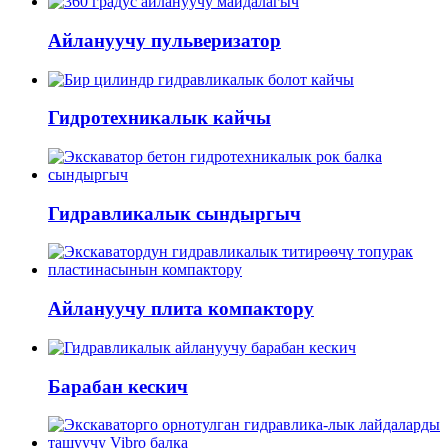
Айлануучу пульверизатор
Гидротехникалык кайчы
Гидравликалык сындыргыч
Айлануучу плита компактору
Барабан кескич