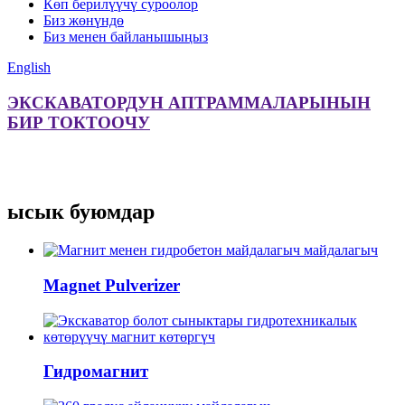
Көп берилүүчү суроолор
Биз жөнүндө
Биз менен байланышыңыз
English
ЭКСКАВАТОРДУН АПТРАММАЛАРЫНЫН
БИР ТОКТООЧУ
ысык буюмдар
Magnet Pulverizer
Гидромагнит