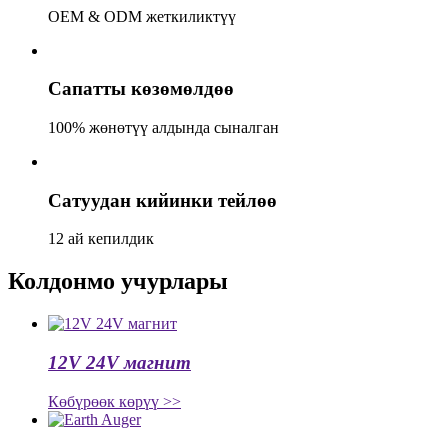
OEM & ODM жеткиликтүү
Сапатты көзөмөлдөө
100% жөнөтүү алдында сыналган
Сатуудан кийинки тейлөө
12 ай кепилдик
Колдонмо учурлары
12V 24V магнит
Көбүрөөк көрүү >>