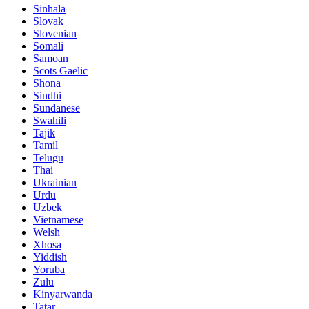
Sinhala
Slovak
Slovenian
Somali
Samoan
Scots Gaelic
Shona
Sindhi
Sundanese
Swahili
Tajik
Tamil
Telugu
Thai
Ukrainian
Urdu
Uzbek
Vietnamese
Welsh
Xhosa
Yiddish
Yoruba
Zulu
Kinyarwanda
Tatar