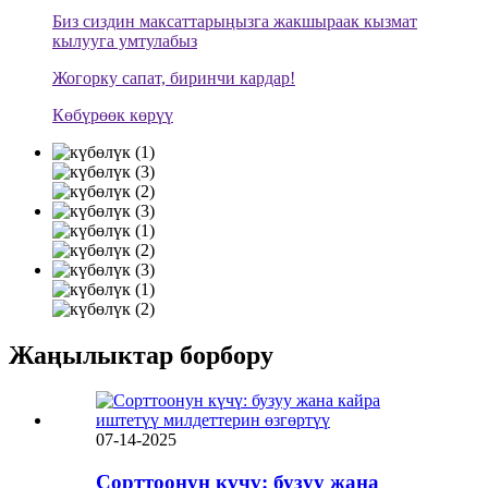
Биз сиздин максаттарыңызга жакшыраак кызмат
кылууга умтулабыз
Жогорку сапат, биринчи кардар!
Көбүрөөк көрүү
Жаңылыктар борбору
07-14-2025
Сорттоонун күчү: бузуу жана