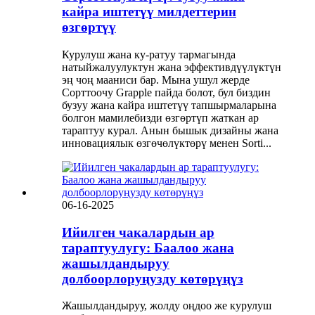
кайра иштетүү милдеттерин
өзгөртүү
Курулуш жана ку-ратуу тармагында
натыйжалуулуктун жана эффективдүүлүктүн
эң чоң мааниси бар. Мына ушул жерде
Сорттоочу Grapple пайда болот, бул биздин
бузуу жана кайра иштетүү тапшырмаларына
болгон мамилебизди өзгөртүп жаткан ар
тараптуу курал. Анын бышык дизайны жана
инновациялык өзгөчөлүктөрү менен Sorti...
06-16-2025
Ийилген чакалардын ар
тараптуулугу: Баалоо жана
жашылдандыруу
долбоорлоруңузду көтөрүңүз
Жашылдандыруу, жолду оңдоо же курулуш