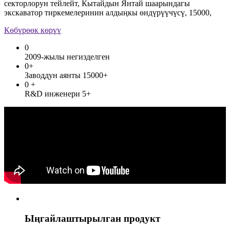
секторлорун тейлейт, Кытайдын Янтай шаарындагы
экскаватор тиркемелеринин алдыңкы өндүрүүчүсү, 15000,
Көбүрөөк көрүү
0
2009-жылы негизделген
0
+
Заводдун аянты 15000+
0
+
R&D инженери 5+
Ыңгайлаштырылган продукт