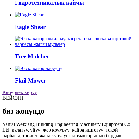
Гидротехникалык кайчы
Eagle Shear
Tree Mulcher
Flail Mower
Көбүрөөк көрүү
ВЕЙСЯН
биз жөнүндө
Yantai Weixiang Building Engineering Machinery Equipment Co.,
Ltd. кулатуу, үйүү, жер көчүрүү, кайра иштетүү, токой
чарбасы, тоо-кен жана курулуш тармактарынын бардык