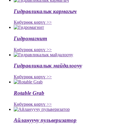
Гидравликалык кармагыч
Көбүрөөк көрүү >>
Гидромагнит
Көбүрөөк көрүү >>
Гидравликалык майдалоочу
Көбүрөөк көрүү >>
Rotable Grab
Көбүрөөк көрүү >>
Айлануучу пульверизатор