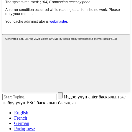
Издөө үчүн enter баскычын же
жабуу үчүн ESC баскычын басыңыз
English
French
German
Portuguese