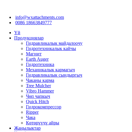
info@wxattachments.com
0086 18663849777
Үй
Продукциялар
Гидравликалык майдалоочу
Гидротехникалык кайчы
Магнит
Earth Auger
Гидротехника
Механикалык кармагыч
Гидравликалык сындыргыч
Чаканы карма
Tree Mulcher
Vibro Hammer
Чөп чапкыч
Quick Hitch
Гидрокомпрессор
Ripper
Чака
Көтөрүүчү айры
Жаңылыктар