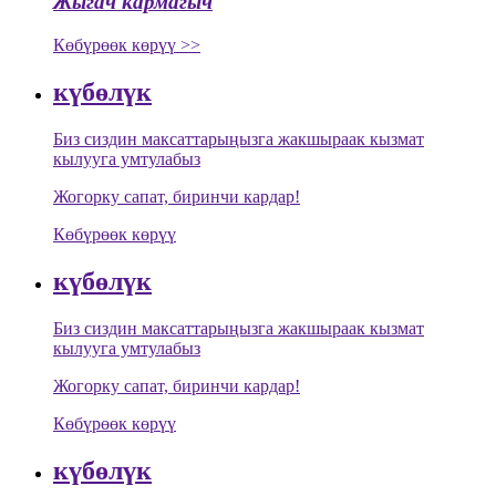
Жыгач кармагыч
Көбүрөөк көрүү >>
күбөлүк
Биз сиздин максаттарыңызга жакшыраак кызмат
кылууга умтулабыз
Жогорку сапат, биринчи кардар!
Көбүрөөк көрүү
күбөлүк
Биз сиздин максаттарыңызга жакшыраак кызмат
кылууга умтулабыз
Жогорку сапат, биринчи кардар!
Көбүрөөк көрүү
күбөлүк