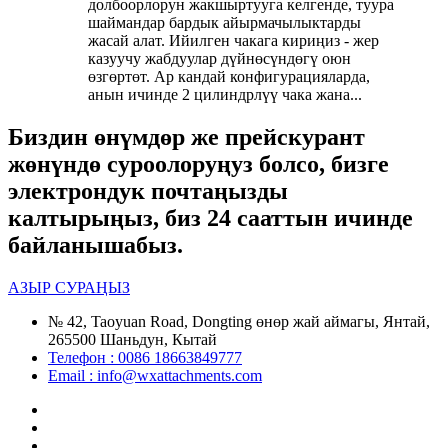
долбоорлорун жакшыртууга келгенде, туура
шаймандар бардык айырмачылыктарды
жасай алат. Ийилген чакага кириңиз - жер
казуучу жабдуулар дүйнөсүндөгү оюн
өзгөртөт. Ар кандай конфигурацияларда,
анын ичинде 2 цилиндрлүү чака жана...
Биздин өнүмдөр же прейскурант
жөнүндө суроолоруңуз болсо, бизге
электрондук почтаңызды
калтырыңыз, биз 24 сааттын ичинде
байланышабыз.
АЗЫР СУРАҢЫЗ
№ 42, Taoyuan Road, Dongting өнөр жай аймагы, Янтай,
265500 Шаньдун, Кытай
Телефон : 0086 18663849777
Email : info@wxattachments.com